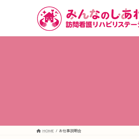
コ
ナ
ン
ビ
テ
ゲ
ン
ー
ツ
シ
へ
ョ
ス
ン
キ
に
ッ
移
プ
動
HOME
お仕事説明会