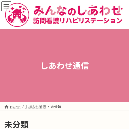
コ
ナ
ン
ビ
テ
ゲ
ン
ー
ツ
シ
へ
ョ
ス
ン
キ
に
ッ
移
プ
動
しあわせ通信
HOME
しあわせ通信
未分類
未分類