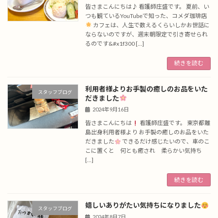
皆さまこんにちは♪ 看護師庄盛です。 夏前、い
つも観ているYouTubeで知った、コメダ珈琲店
カフェは、人生で数えるくらいしかお世話に
ならないのですが、週末朝限定で引き寄せられ
るのです&#x1f300 […]
続きを読む
利用者様よりお手製の癒しのお品をいた
スタッフブログ
だきました
2024年9月16日
皆さまこんにちは
看護師庄盛です。 東京都離
島出身利用者様より お手製の癒しのお品をいた
だきました
できるだけ感じたいので、車のこ
こに置くと 何とも癒され 柔らかい気持ち
[…]
続きを読む
嬉しいありがたい気持ちになりました
スタッフブログ
2024年8月7日