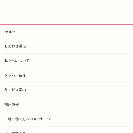
稿
定
定
定
ペ
ペ
ペ
の
ー
ー
ー
ペ
ジ
ジ
ジ
ー
HOME
ジ
しあわせ通信
送
り
私たちについて
メンバー紹介
サービス案内
採用情報
一緒に働く方へのメッセージ