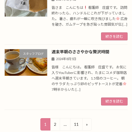
皆さま こんにちは
看護師 庄盛です。 訪問
終わったら、ハンドルにこれが下がっていまし
た。 暑さ、疲れが一瞬に吹き飛びました
広告
を破き、ガムテープを急ぎ貼った雰囲気が伝 […]
続きを読む
週末早朝のささやかな贅沢時間
スタッフブログ
2024年8月5日
皆様 こんにちは。 看護師 庄盛です。 お気に
入りYouTuberに影響され、たまにコメダ珈琲店
へ週末早朝きています。 1.5倍のコーヒー。 朝
のサラダ たっぷり卵のピッザトーストが定番
7時半からいた […]
続きを読む
投
固
固
固
1
2
…
11
»