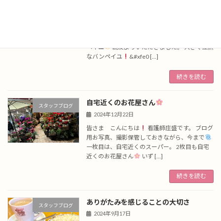
大きく立派なバンペイユ
スタッフブログ
2024年12月27日
皆さま こんにちは
看護師 庄盛です。 お
誕生日、花束いただき、また毎年の熊本産バン
ペイユ
親友よりいただきました。 大きく立派
なバンペイユ
&#xfe0 […]
続きを読む
自宅近くのお花屋さん
スタッフブログ
2024年12月22日
皆さま こんにちは
看護師庄盛です。 ブログ
用お写真、撮影保管しておきながら、今まで
一枚目は、自宅近くのスーパー。 2枚目も自宅
近くのお花屋さん
いず […]
続きを読む
ありがたみを感じることの大切さ
スタッフブログ
2024年9月17日