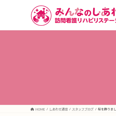
コ
ナ
ン
ビ
テ
ゲ
ン
ー
ツ
シ
へ
ョ
ス
ン
キ
に
ッ
移
プ
動
HOME
しあわせ通信
スタッフブログ
桜を飾りま