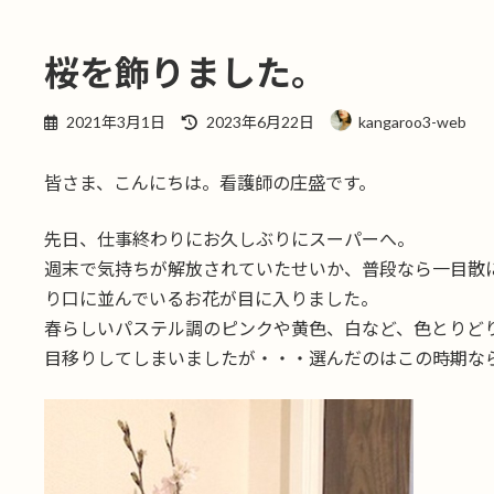
桜を飾りました。
最
2021年3月1日
2023年6月22日
kangaroo3-web
終
更
皆さま、こんにちは。看護師の庄盛です。
新
日
時
先日、仕事終わりにお久しぶりにスーパーへ。
:
週末で気持ちが解放されていたせいか、普段なら一目散
り口に並んでいるお花が目に入りました。
春らしいパステル調のピンクや黄色、白など、色とりど
目移りしてしまいましたが・・・選んだのはこの時期な